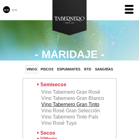
es
en
MARIDAJE
VINOS
PISCOS
ESPUMANTES
RTD
SANGRÍAS
Semisecos
Vino Tabernero Gran Rosé
Vino Tabernero Gran Blanco
Vino Tabernero Gran Tinto
Vino Rosé Gran Selección
Vino Tabernero Tinto País
Vino Rosé Tuyo
Secos
Vittoria